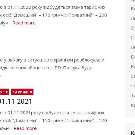
 з 01.11.2022 року відбудеться зміна тарифних
В
х осіб:“Домашній” – 170 грн/міс“Приватний” – 200
Л
іум...
Read more
С
С
Л
Б
у зв’язку з ситуацією в країні ми розблокували
В
 підключених абонентів. UPD: Послуга буде
e
С
Ч
УГ
ТАРИФИ
Т
01.11.2021
К
о з 01.11.2021року відбудеться зміна тарифних
х осіб:“Домашній” – 150 грн/міс“Приватний” – 170
льні...
Read more
К