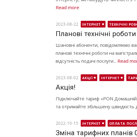
Read more
Posted
2023-08-22
ІНТЕРНЕТ
ТЕХНІЧНІ РО
on
Планові технічні роботи
Шановні абоненти, повідомляємо вас
планові технічні роботи на магістрал
відсутність подачі послуги...
Read mo
Posted
2023-08-02
АКЦІЇ
ІНТЕРНЕТ
ТАР
on
Акція!
Підключайте тариф «PON Домашній» з
та отримайте збільшену швидкість д
Posted
2022-10-15
ІНТЕРНЕТ
ОПЛАТА ПОСЛ
on
Зміна тарифних планів 