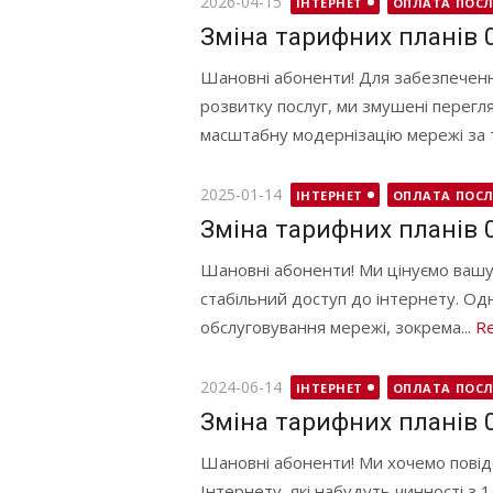
Posted
2026-04-15
ІНТЕРНЕТ
ОПЛАТА ПОСЛ
on
Зміна тарифних планів 
Шановні абоненти! Для забезпеченн
розвитку послуг, ми змушені перегл
масштабну модернізацію мережі за т
Posted
2025-01-14
ІНТЕРНЕТ
ОПЛАТА ПОСЛ
on
Зміна тарифних планів 
Шановні абоненти! Ми цінуємо вашу 
стабільний доступ до інтернету. Одн
обслуговування мережі, зокрема...
R
Posted
2024-06-14
ІНТЕРНЕТ
ОПЛАТА ПОСЛ
on
Зміна тарифних планів 
Шановні абоненти! Ми хочемо повід
Інтернету, які набудуть чинності з 1