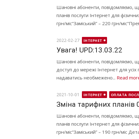
Шановні абоненти, повідомляємо, що
планів послуги Інтернет для фізични
грн/міс“Заміський” – 220 грн/міс“Прем
Posted
2022-02-27
ІНТЕРНЕТ
on
Увага! UPD:13.03.22
Шановні абоненти, повідомляємо, що 
доступ до мережі Інтернет для усіх
надаватись необмежено...
Read mor
Posted
2021-10-01
ІНТЕРНЕТ
ОПЛАТА ПОСЛ
on
Зміна тарифних планів 
Шановні абоненти, повідомляємо, щ
планів послуги Інтернет для фізични
грн/міс“Заміський” – 190 грн/міс Дета