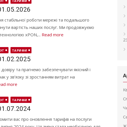
УГ
ТАРИФИ
01.05.2026
я стабільної роботи мережі та подальшого
янути вартість наших послуг. Ми продовжуємо
ехнологією xPON,...
Read more
2
УГ
ТАРИФИ
01.02.2025
довіру та прагнемо забезпечувати якісний і
А
ак у зв’язку зі зростанням витрат на
ead more
К
С
УГ
ТАРИФИ
01.07.2024
Ч
С
омити вас про оновлення тарифів на послуги
Ж
 липня 2024 року. Ця зміна стала необхідною для...