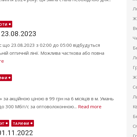
Л
Ж
БОТИ
В
 23.08.2023
Ч
 що 23.08.2023 з 02:00 до 05:00 відбудуться
Б
ьній оптичній лінії. Можлива часткова або повна
Л
re
Г
Ж
ИФИ
С
Л
а акційною ціною в 99 грн на 6 місяців в м. Умань
о 300 Мбіт/с за оптоволоконною...
Read more
К
Б
УГ
ТАРИФИ
С
01.11.2022
Г