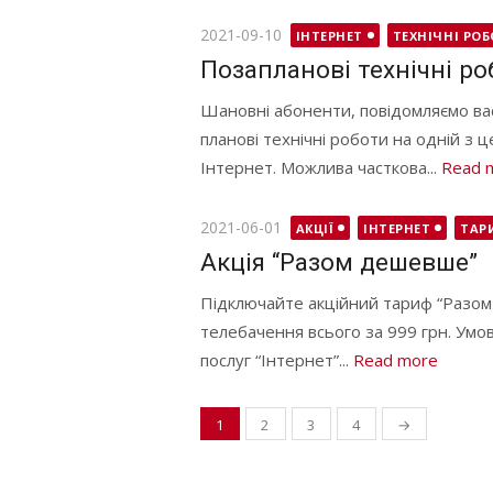
Posted
2021-09-10
ІНТЕРНЕТ
ТЕХНІЧНІ РО
on
Позапланові технічні ро
Шановні абоненти, повідомляємо вас
планові технічні роботи на одній з 
Інтернет. Можлива часткова...
Read 
Posted
2021-06-01
АКЦІЇ
ІНТЕРНЕТ
ТАР
on
Акція “Разом дешевше”
Підключайте акційний тариф “Разом
телебачення всього за 999 грн. Умо
послуг “Інтернет”...
Read more
1
2
3
4
→
Навігація
записів