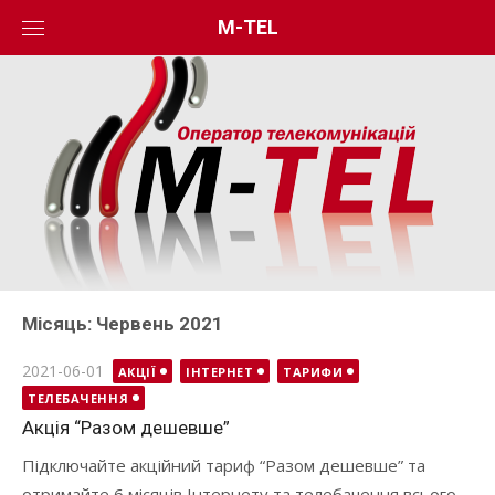
Skip
M-TEL
to
content
Місяць:
Червень 2021
Posted
2021-06-01
АКЦІЇ
ІНТЕРНЕТ
ТАРИФИ
on
ТЕЛЕБАЧЕННЯ
Акція “Разом дешевше”
Підключайте акційний тариф “Разом дешевше” та
отримайте 6 місяців Інтернету та телебачення всього