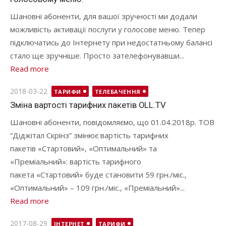
Шановні абоненти, для вашої зручності ми додали
можливість активації послуги у голосове меню. Тепер
підключатись до Інтернету при недостатньому балансі
стало ще зручніше. Просто зателефонувавши...
Read more
Posted
2018-03-22
ТАРИФИ
ТЕЛЕБАЧЕННЯ
on
Зміна вартості тарифних пакетів OLL.TV
Шановні абоненти, повідомляємо, що 01.04.2018р. ТОВ
“Діджітал Скрінз” змінює вартість тарифних
пакетів «Стартовий», «Оптимальний» та
«Преміальний»: вартість тарифного
пакета «Стартовий» буде становити 59 грн./міс.,
«Оптимальний» – 109 грн./міс., «Преміальний»...
Read more
Posted
2017-08-29
ІНТЕРНЕТ
ТАРИФИ