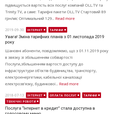
підвищується вартість всіх послуг компаній OLL.TV та
Trinity.TV, а саме: Тарифні пакети OLL.TV Стартовий 89
грн/міс Оптимальний 129...
Read more
Posted
2019-09-30
ІНТЕРНЕТ
ТАРИФИ
on
Увага! Зміна тарифних планів з 01 листопада 2019
року
Шановні абоненти, повідомляємо, що з 01.11.2019 року
в звязку зі збільшенням собівартості
Послуги,збільшенням вартості доступу до
інфраструктури об’єктів будівництва, транспорту,
електроенергетики, кабельної каналізації
електрозв’язку, будинкової...
Read more
Posted
2018-07-13
ІНТЕРНЕТ
ОПЛАТА ПОСЛУГ
ТАРИФИ
on
ТЕХНІЧНІ РОБОТИ
Послуга “Інтернет в кредит” стала доступна в
голосовому меню.