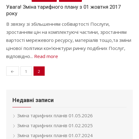
on
Увага! Зміна тарифного плану з 01 жовтня 2017
року
В звязку зі збільшенням собівартості Послуги,
зростанням цін на комплектуючі частини, зростанням
вартості мережевого ресурсу, матеріалів тощо,та зміни
цінової політики кон’юнктури ринку подібних Послуг,
відповідно...
Read more
←
1
2
Навігація
записів
Недавні записи
Зміна тарифних планів 01.05.2026
Зміна тарифних планів 01.02.2025
Зміна тарифних планів 01.07.2024