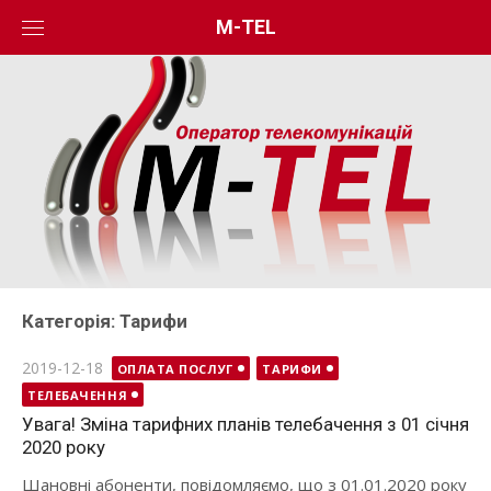
Skip
M-TEL
to
content
Категорія:
Тарифи
Posted
2019-12-18
ОПЛАТА ПОСЛУГ
ТАРИФИ
on
ТЕЛЕБАЧЕННЯ
Увага! Зміна тарифних планів телебачення з 01 січня
2020 року
Шановні абоненти, повідомляємо, що з 01.01.2020 року